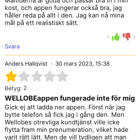
Måltiderna är goda och passar bra in i min
kost, och appen fungerar också bra, jag
håller reda på allt i den. Jag kan nå mina
mål på ett realistiskt sätt.
0
0
Svara
Anders Hallqvist
30 mars 2023, 15:38
2
Betyg:
WELLOBEappen fungerade inte för mig
Gick ej att ladda ner appen. Först när jag
bytte telefon så fick jag i gång den. Men
Wellobes otrevliga kundtjänst ville icke
flytta fram min prenumeration, vilket hade
varit rätt lätt. Men de vill tydligen att man