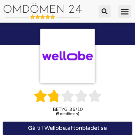





BETYG: 3.6/10
(5 omdömen)
Gå till Wellobe.aftonbladet.se