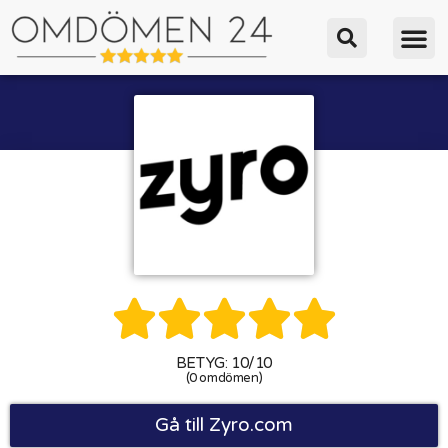





BETYG: 10/10
(0 omdömen)
Gå till Zyro.com